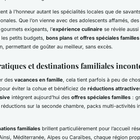
ent à l’honneur autant les spécialités locales que de savants
tionales. Que l’on vienne avec des adolescents affamés, des
s gourmets exigeants, l’
expérience culinaire
se révèle auss
 les petits budgets,
bons plans
et
offres spéciales familles
on, permettant de goûter au meilleur, sans excès.
atiques et destinations familiales incon
er des
vacances en famille
, cela tient parfois à peu de chos
pour éviter la cohue et bénéficiez de
réductions attractive
usive
intègrent aujourd’hui des
offres spéciales familles
: gr
réductions sur la seconde chambre, packs multi-activités i
ations familiales
brillent particulièrement pour l’accueil ré
 Ainsi, Méditerranée, Alpes ou Caraïbes, chaque région pro