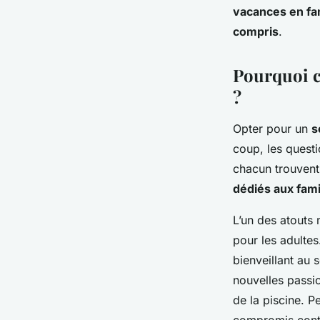
réinventée
vacances en fam
compris
.
Sara
•
31 janvier 2026
•
6 min de lecture
Pourquoi ch
?
Opter pour un
s
coup, les quest
chacun trouvent
dédiés aux fami
L’un des atouts
pour les adultes
bienveillant au 
nouvelles passio
de la piscine. P