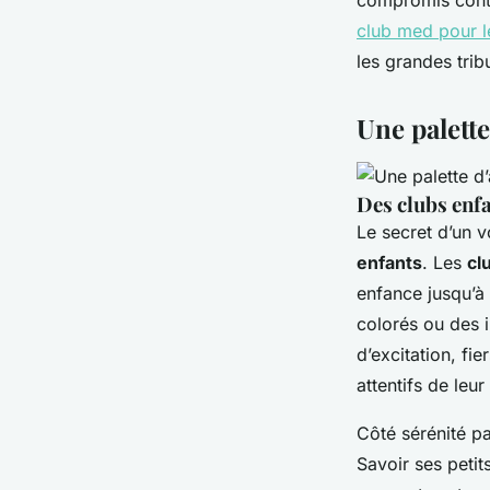
compromis conti
club med pour le
les grandes trib
Une palette
Des clubs enf
Le secret d’un v
enfants
. Les
cl
enfance jusqu’à
colorés ou des i
d’excitation, fi
attentifs de leur
Côté sérénité par
Savoir ses peti