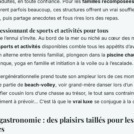
dultes, en toute confiance. Pour les
familles recomposées
èrent parfois beaucoup, ces structures offrent un vrai souffl
 puis partage anecdotes et fous rires lors des repas.
ssionnant de sports et activités pour tous
e l’ennui s’invite. Au bord de la mer ou niché au cœur des 
sports et activités
disponibles comble tous les appétits d’av
n alterne entre tennis familial, plongeon dans la
piscine cha
nque, yoga en famille et initiation à la voile ou à l’escalade.
tergénérationnelle prend toute son ampleur lors de ces mo
e partie de
beach-volley
, voir grand-mère danser lors d’un
ier cousin lors d’une chasse au trésor, le tout sans contrai
ément à prévoir… C’est là que le
vrai luxe
se conjugue à la c
gastronomie : des plaisirs taillés pour les
es