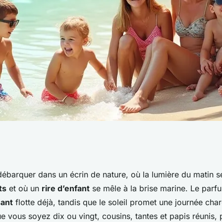
our familles
ébarquer dans un écrin de nature, où la lumière du matin se
ts
et où un
rire d’enfant
se mêle à la brise marine. Le par
tout compris
sant
flotte déjà, tandis que le soleil promet une journée cha
 vous soyez dix ou vingt, cousins, tantes et papis réunis, p