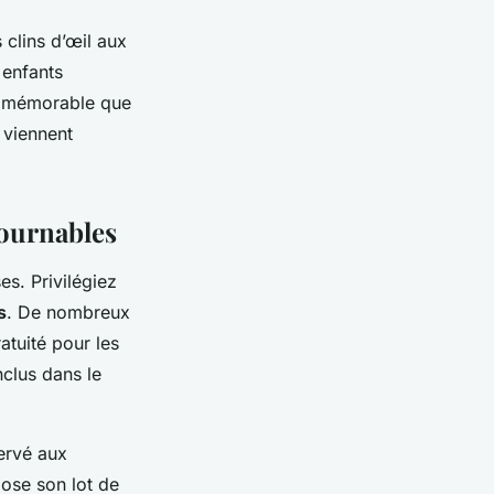
 clins d’œil aux
 enfants
i mémorable que
viennent
tournables
es. Privilégiez
s
. De nombreux
atuité pour les
nclus dans le
servé aux
pose son lot de