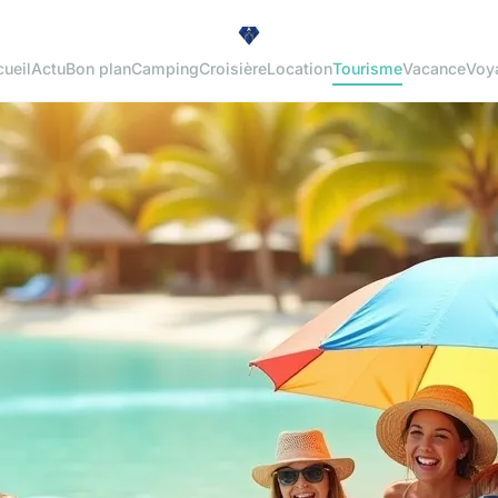
ueil
Actu
Bon plan
Camping
Croisière
Location
Tourisme
Vacance
Voy