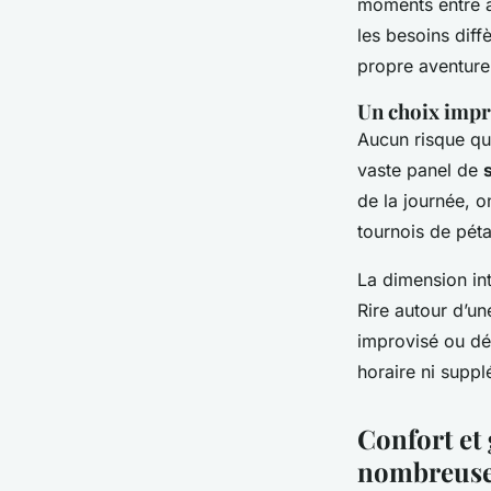
moments entre a
les besoins diff
propre aventure,
Un choix impre
Aucun risque qu
vaste panel de
de la journée, o
tournois de péta
La dimension in
Rire autour d’un
improvisé ou déf
horaire ni suppl
Confort et 
nombreus