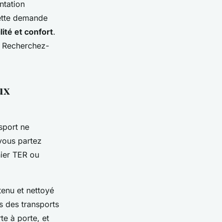
ntation
ette demande
ilité et confort
.
. Recherchez-
ux
sport ne
 vous partez
nier TER ou
tenu et nettoyé
s des transports
te à porte, et