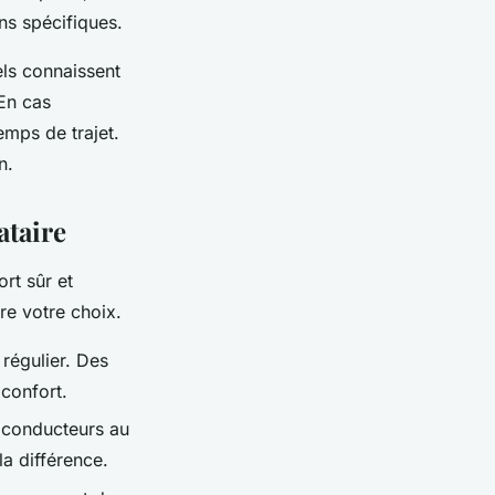
s spécifiques.
els connaissent
 En cas
emps de trajet.
n.
ataire
rt sûr et
re votre choix.
 régulier. Des
 confort.
s conducteurs au
la différence.