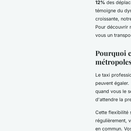
12%
des déplace
Éléanore
•
09/07/2026 07:25
•
8 min de lecture
témoigne du dy
croissante, not
Pour découvrir 
vous un transpo
Pourquoi c
métropoles
Le taxi professi
peuvent égaler. 
quand vous le so
d'attendre la p
Cette flexibilit
régulièrement, 
en commun. Vos b