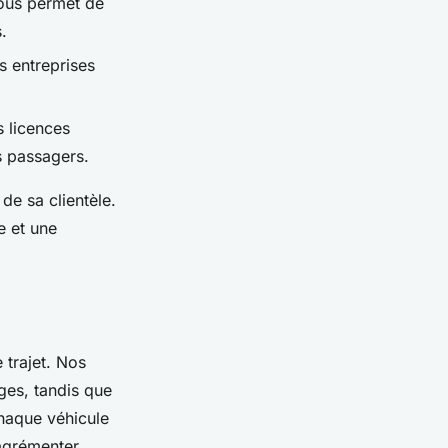
vous permet de
.
s entreprises
s licences
s passagers.
 de sa clientèle.
e et une
 trajet. Nos
ges, tandis que
Chaque véhicule
agrémenter