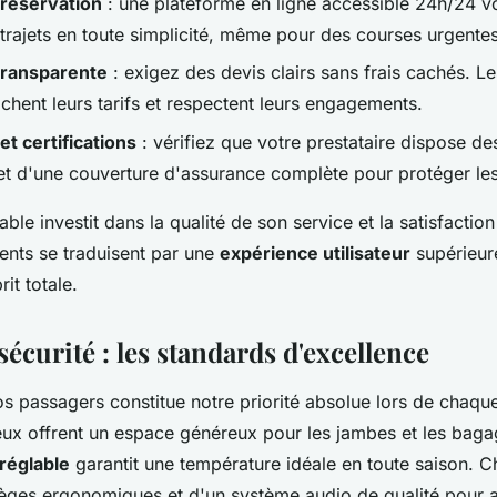
réservation
: une plateforme en ligne accessible 24h/24 
 trajets en toute simplicité, même pour des courses urgentes
 transparente
: exigez des devis clairs sans frais cachés. Le
ichent leurs tarifs et respectent leurs engagements.
t certifications
: vérifiez que votre prestataire dispose de
 et d'une couverture d'assurance complète pour protéger le
able investit dans la qualité de son service et la satisfaction
ents se traduisent par une
expérience utilisateur
supérieur
rit totale.
sécurité : les standards d'excellence
s passagers constitue notre priorité absolue lors de chaque
eux offrent un espace généreux pour les jambes et les baga
 réglable
garantit une température idéale en toute saison. 
ièges ergonomiques et d'un système audio de qualité pour 