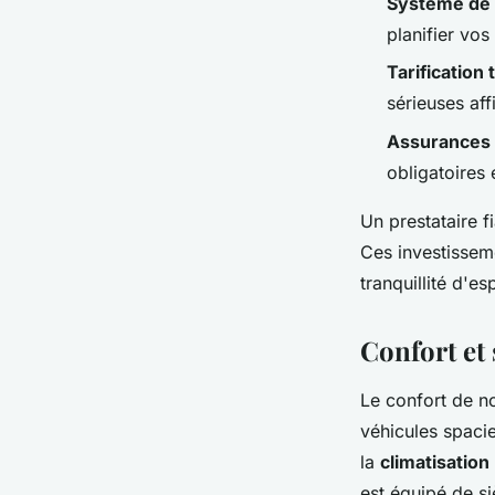
Système de 
planifier vos
Tarification
sérieuses aff
Assurances e
obligatoires
Un prestataire fi
Ces investissem
tranquillité d'esp
Confort et 
Le confort de no
véhicules spaci
la
climatisation
est équipé de s