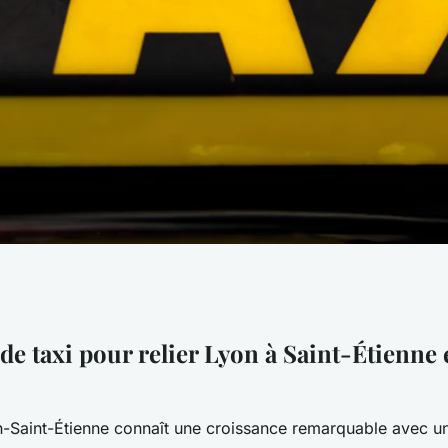
aint-Étienne :
de taxi pour relier Lyon à Saint-Étienne 
assurés
n-Saint-Étienne connaît une croissance remarquable avec 