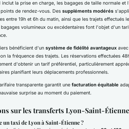
 inclut la prise en charge, les bagages de taille normale et l
 points de rendez-vous. Des
suppléments modérés
s'appl
s entre 19h et 6h du matin, ainsi que les trajets effectués 
s bagages volumineux ou excédentaires font l'objet d'un tarif
nce.
liers bénéficient d'un
système de fidélité avantageux
avec 
on la fréquence des trajets. Les réservations effectuées 48
ment d'obtenir un tarif préférentiel, particulièrement appré
ires planifiant leurs déplacements professionnels.
tarifaire transparente garantit une
facturation équitable
adap
 mauvaise surprise au moment du paiement.
ons sur les transferts Lyon-Saint-Étienn
 un taxi de Lyon à Saint-Étienne ?