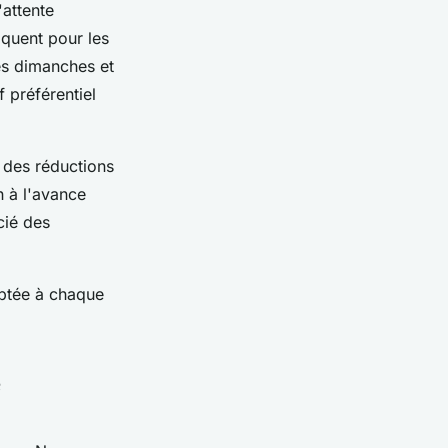
'attente
iquent pour les
les dimanches et
 préférentiel
des réductions
h à l'avance
cié des
tée à chaque
e