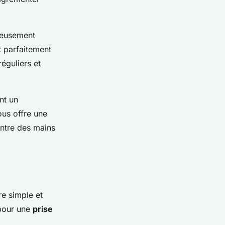
reusement
t parfaitement
éguliers et
nt un
us offre une
 entre des mains
re simple et
 pour une
prise