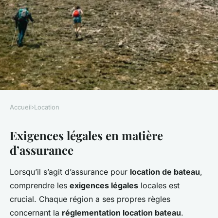
Accueil
›
Location
LOCATION
Exigences légales en matière
Comment s'assurer lors d'une
d’assurance
location de bateau
Lorsqu’il s’agit d’assurance pour
location de bateau
,
Sara
•
2 mars 2025
•
6 min de lecture
comprendre les
exigences légales
locales est
crucial. Chaque région a ses propres règles
concernant la
réglementation location bateau
.